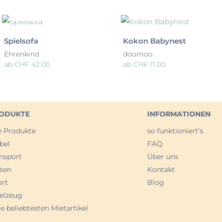
NICHT VERFÜGBAR
Spielsofa
Kokon Babynest
Ehrenkind
doomoo
ab
CHF
42.00
ab
CHF
11.00
ODUKTE
INFORMATIONEN
e Produkte
so funktioniert’s
bel
FAQ
nsport
Über uns
sen
Kontakt
ort
Blog
elzeug
e beliebtesten Mietartikel