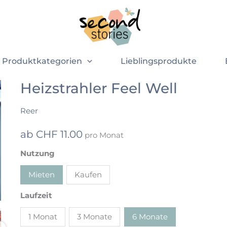
Produktkategorien
Lieblingsprodukte
Heizstrahler Feel Well
Heizstrahler
Feel
Reer
Well
Menge
ab
CHF
11.00
pro Monat
Nutzung
Mieten
Kaufen
Laufzeit
1 Monat
3 Monate
6 Monate