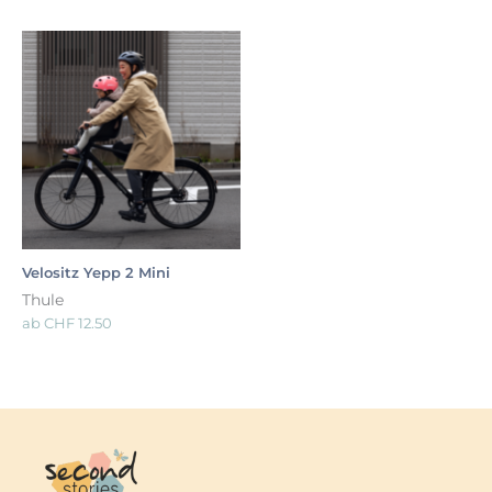
Velositz Yepp 2 Mini
Thule
ab
CHF
12.50