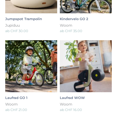
Jumpspot Trampolin
Kindervelo GO 2
Jupiduu
Woom
ab
CHF
30.00
ab
CHF
35.00
Laufrad GO 1
Laufrad WOW
Woom
Woom
ab
CHF
21.00
ab
CHF
16.00