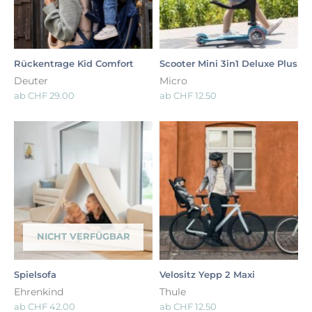
Rückentrage Kid Comfort
Scooter Mini 3in1 Deluxe Plus
Deuter
Micro
ab
CHF
29.00
ab
CHF
12.50
NICHT VERFÜGBAR
Spielsofa
Velositz Yepp 2 Maxi
Ehrenkind
Thule
ab
CHF
42.00
ab
CHF
12.50