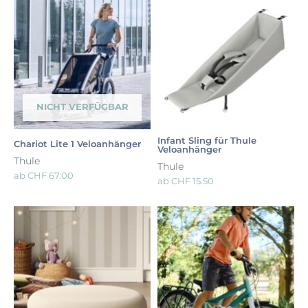
NICHT VERFÜGBAR
Infant Sling für Thule
Chariot Lite 1 Veloanhänger
Veloanhänger
Thule
Thule
ab
CHF
67.00
ab
CHF
15.50