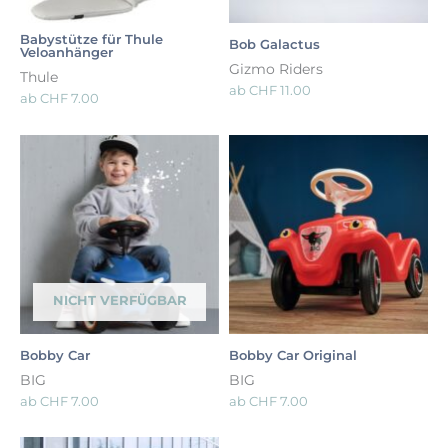
Babystütze für Thule
Bob Galactus
Veloanhänger
Gizmo Riders
Thule
ab
CHF
11.00
ab
CHF
7.00
NICHT VERFÜGBAR
Bobby Car
Bobby Car Original
BIG
BIG
ab
CHF
7.00
ab
CHF
7.00