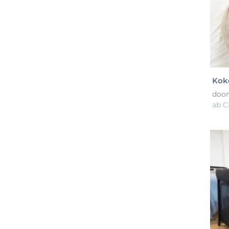
Kok
doo
ab
C