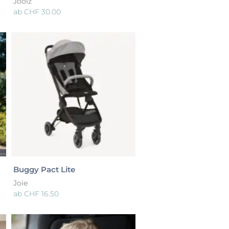
Joolz
ab
CHF
30.00
Buggy Pact Lite
Joie
ab
CHF
16.50