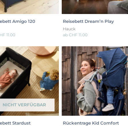
ebett Amigo 120
Reisebett Dream’n Play
Hauck
HF
11.00
ab
CHF
11.00
NICHT VERFÜGBAR
ebett Stardust
Rückentrage Kid Comfort