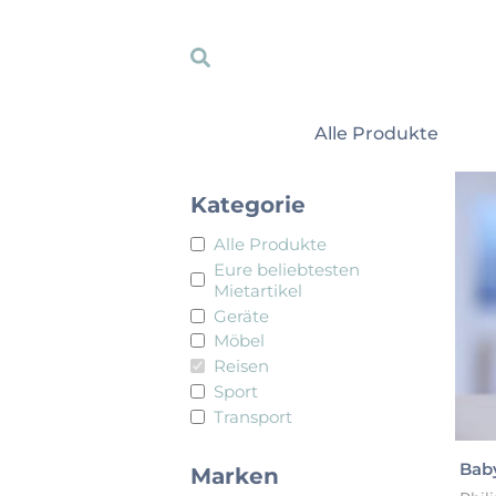
Zum
Inhalt
Suche
R
springen
Ob F
Alle Produkte
Kategorie
Alle Produkte
Eure beliebtesten
Mietartikel
Geräte
Möbel
Reisen
Sport
Transport
Bab
Marken