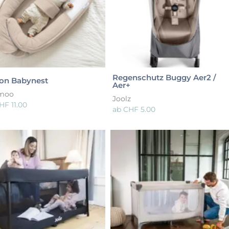
Regenschutz Buggy Aer2 /
on Babynest
Aer+
moo
Joolz
HF
11.00
ab
CHF
5.00