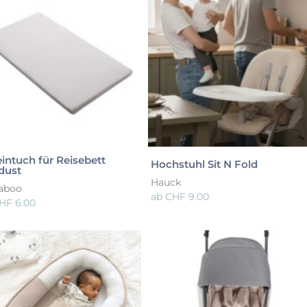
eintuch für Reisebett
Hochstuhl Sit N Fold
dust
Hauck
aboo
ab
CHF
9.00
HF
6.00