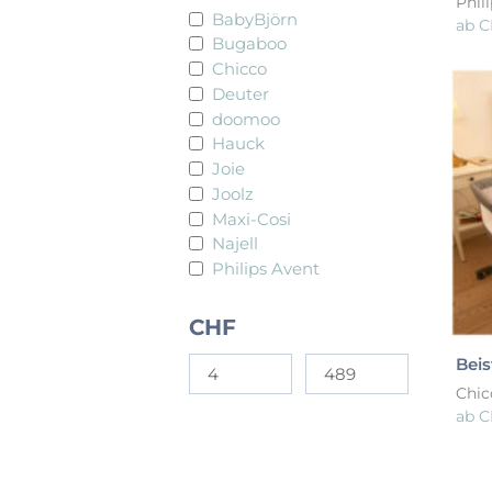
Phil
BabyBjörn
ab
C
Bugaboo
Chicco
Deuter
doomoo
Hauck
Joie
Joolz
Maxi-Cosi
Najell
Philips Avent
CHF
Beis
Chic
ab
C