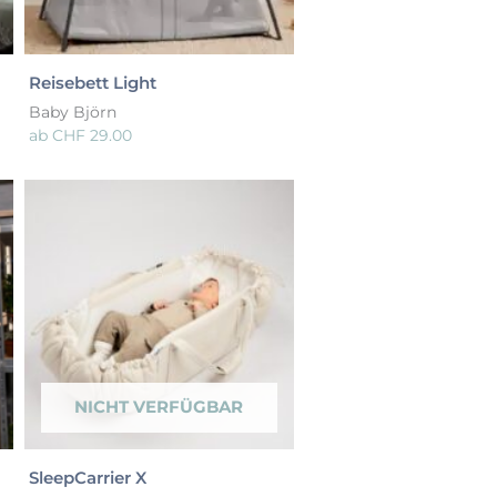
Reisebett Light
Baby Björn
ab
CHF
29.00
NICHT VERFÜGBAR
SleepCarrier X