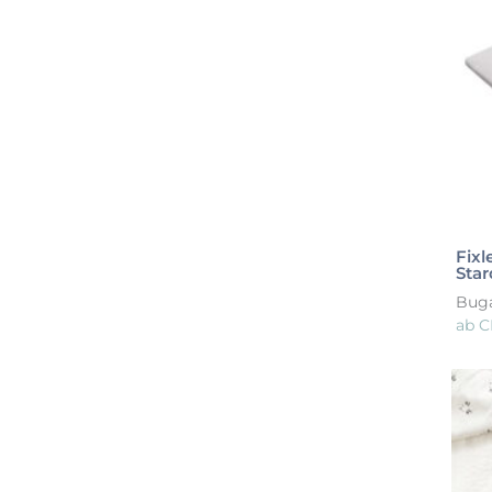
Fixl
Star
Bug
ab
C