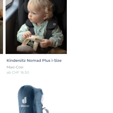
Kindersitz Nomad Plus i-Size
Maxi-Cosi
ab
CHF
16.50