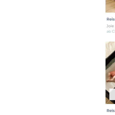
Reis
Joie
ab
C
Reis