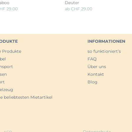
aboo
Deuter
HF
29.00
ab
CHF
29.00
ODUKTE
INFORMATIONEN
e Produkte
so funktioniert’s
bel
FAQ
nsport
Über uns
sen
Kontakt
ort
Blog
elzeug
e beliebtesten Mietartikel
Datenschutz
AGB