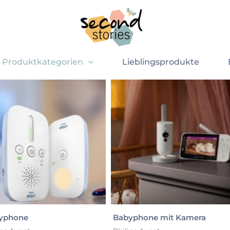
eisen
erien, Wochenendtrip oder Besuch bei den Grosseltern – mie
Produktkategorien
Lieblingsprodukte
yphone
Babyphone mit Kamera