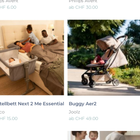
ips Avent
Philips Avent
HF
6.00
ab
CHF
30.00
tellbett Next 2 Me Essential
Buggy Aer2
co
Joolz
HF
15.00
ab
CHF
49.00